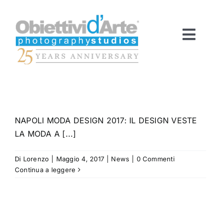
Salta
al
contenuto
Toggl
Navig
HOME
NAPOLI MODA DESIGN 2017: IL DESIGN VESTE
SERVIZI
LA MODA A [...]
FOTO
Di
Lorenzo
|
Maggio 4, 2017
|
News
|
0 Commenti
Continua a leggere
VIDEO
ODA EXPERIENCE