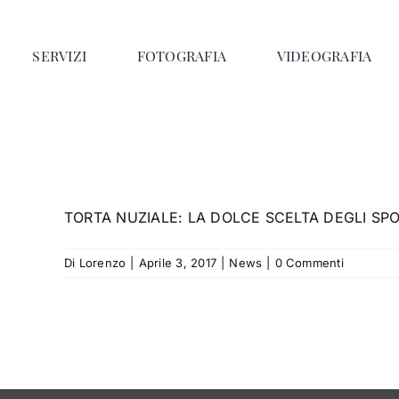
Salta
al
SERVIZI
FOTOGRAFIA
VIDEOGRAFIA
contenuto
TORTA NUZIALE: LA DOLCE SCELTA DEGLI SPOSI L
Di
Lorenzo
|
Aprile 3, 2017
|
News
|
0 Commenti