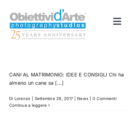
Salta
al
contenuto
Toggl
Navig
HOME
CANI AL MATRIMONIO: IDEE E CONSIGLI Chi ha
SERVIZI
almeno un cane sa [...]
FOTO
Di
Lorenzo
|
Settembre 29, 2017
|
News
|
0 Commenti
Continua a leggere
VIDEO
ODA EXPERIENCE