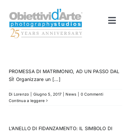
Salta
al
contenuto
Toggl
Navig
HOME
PROMESSA DI MATRIMONIO, AD UN PASSO DAL
SERVIZI
SÌ! Organizzare un [...]
FOTO
Di
Lorenzo
|
Giugno 5, 2017
|
News
|
0 Commenti
Continua a leggere
VIDEO
L’ANELLO DI FIDANZAMENTO: IL SIMBOLO DI
ODA EXPERIENCE