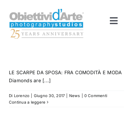
Salta
al
contenuto
Toggl
Navig
HOME
LE SCARPE DA SPOSA: FRA COMODITÀ E MODA
SERVIZI
Diamonds are [...]
FOTO
Di
Lorenzo
|
Giugno 30, 2017
|
News
|
0 Commenti
Continua a leggere
VIDEO
ODA EXPERIENCE