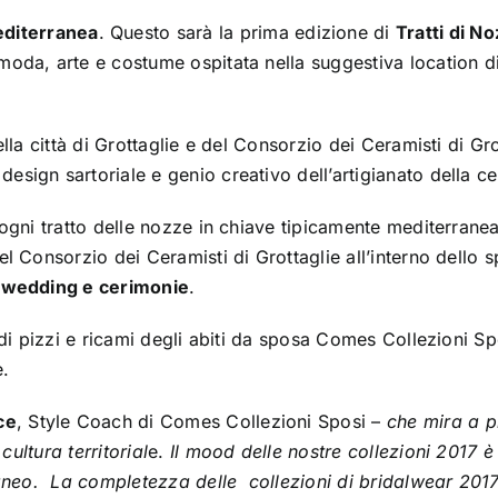
diterranea
. Questo sarà la prima edizione di
Tratti di N
oda, arte e costume ospitata nella suggestiva location di 
lla città di Grottaglie e del Consorzio dei Ceramisti di Gr
design sartoriale e genio creativo dell’artigianato della c
ogni tratto delle nozze in chiave tipicamente mediterranea:
el Consorzio dei Ceramisti di Grottaglie all’interno dello s
e wedding e cerimonie
.
a di pizzi e ricami degli abiti da sposa Comes Collezioni 
e.
ce
, Style Coach di Comes Collezioni Sposi –
che mira a p
cultura territorial
e.
Il mood delle nostre collezioni 2017 
rraneo. La completezza delle collezioni di bridalwear 201