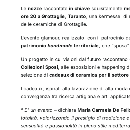
Le
nozze
raccontate
in chiave
squisitamente
me
ore 20 a Grottaglie
,
Taranto
, una kermesse di m
delle ceramiche di Grottaglie.
L’evento glamour, realizzato con il patrocinio de
patrimonio
handmade
territoriale
, che “sposa” 
Un progetto in cui visioni dal futuro raccontano 
Collezioni Sposi
, alle esposizioni e happening d
selezione di
cadeaux di ceramica
per il settor
I cadeaux, ispirati alla lavorazione di alta mod
convergenza tra ricerca artigiana e arti applicat
“
E’ un evento
– dichiara
Maria Carmela De Feli
totalità, valorizzando il prestigio di tradizione e 
sensualità e passionalità in pieno stile medite