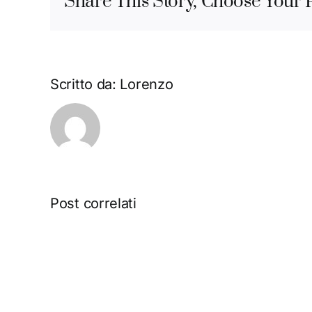
Share This Story, Choose Your 
Scritto da:
Lorenzo
Post correlati
OBIETTIVI
D’ARTE
A